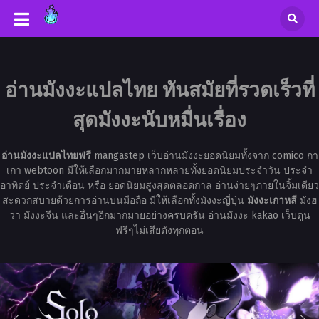
อ่านมังงะแปลไทย ทันสมัยที่รวดเร็วที่
สุดมังงะนับหมื่นเรื่อง
อ่านมังงะแปลไทยฟรี
mangastep เว็บอ่านมังงะยอดนิยมทั้งจาก comico กา
เกา webtoon มีให้เลือกมากมายหลากหลายทั้งยอดนิยมประจำวัน ประจำ
อาทิตย์ ประจำเดือน หรือ ยอดนิยมสูงสุดตลอดกาล อ่านง่ายๆภายในจิ้มเดียว
สะดวกสบายด้วยการอ่านบนมือถือ มีให้เลือกทั้งมังงะญี่ปุ่น
มังงะเกาหลี
มังฮ
วา มังงะจีน และอื่นๆอีกมากมายอย่างครบครัน อ่านมังงะ kakao เว็บตูน
ฟรีๆไม่เสียตังทุกตอน