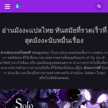
อ่านมังงะแปลไทย ทันสมัยที่รวดเร็วที่
สุดมังงะนับหมื่นเรื่อง
อ่านมังงะแปลไทยฟรี
mangastep เว็บอ่านมังงะยอดนิยมทั้งจาก comico กา
เกา webtoon มีให้เลือกมากมายหลากหลายทั้งยอดนิยมประจำวัน ประจำ
อาทิตย์ ประจำเดือน หรือ ยอดนิยมสูงสุดตลอดกาล อ่านง่ายๆภายในจิ้มเดียว
สะดวกสบายด้วยการอ่านบนมือถือ มีให้เลือกทั้งมังงะญี่ปุ่น
มังงะเกาหลี
มังฮ
วา มังงะจีน และอื่นๆอีกมากมายอย่างครบครัน อ่านมังงะ kakao เว็บตูน
ฟรีๆไม่เสียตังทุกตอน