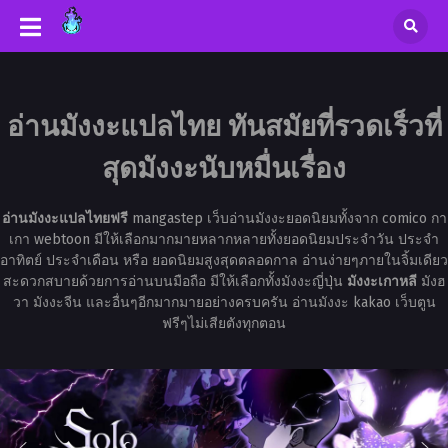
อ่านมังงะแปลไทย ทันสมัยที่รวดเร็วที่
สุดมังงะนับหมื่นเรื่อง
อ่านมังงะแปลไทยฟรี
mangastep เว็บอ่านมังงะยอดนิยมทั้งจาก comico กา
เกา webtoon มีให้เลือกมากมายหลากหลายทั้งยอดนิยมประจำวัน ประจำ
อาทิตย์ ประจำเดือน หรือ ยอดนิยมสูงสุดตลอดกาล อ่านง่ายๆภายในจิ้มเดียว
สะดวกสบายด้วยการอ่านบนมือถือ มีให้เลือกทั้งมังงะญี่ปุ่น
มังงะเกาหลี
มังฮ
วา มังงะจีน และอื่นๆอีกมากมายอย่างครบครัน อ่านมังงะ kakao เว็บตูน
ฟรีๆไม่เสียตังทุกตอน