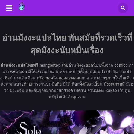
อ่านมังงะแปลไทย ทันสมัยที่รวดเร็วที่
สุดมังงะนับหมื่นเรื่อง
อ่านมังงะแปลไทยฟรี
mangastep เว็บอ่านมังงะยอดนิยมทั้งจาก comico กา
เกา webtoon มีให้เลือกมากมายหลากหลายทั้งยอดนิยมประจำวัน ประจำ
อาทิตย์ ประจำเดือน หรือ ยอดนิยมสูงสุดตลอดกาล อ่านง่ายๆภายในจิ้มเดียว
สะดวกสบายด้วยการอ่านบนมือถือ มีให้เลือกทั้งมังงะญี่ปุ่น
มังงะเกาหลี
มังฮ
วา มังงะจีน และอื่นๆอีกมากมายอย่างครบครัน อ่านมังงะ kakao เว็บตูน
ฟรีๆไม่เสียตังทุกตอน