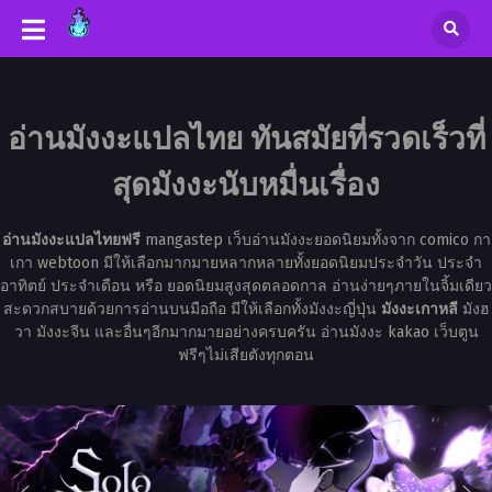
อ่านมังงะแปลไทย ทันสมัยที่รวดเร็วที่
สุดมังงะนับหมื่นเรื่อง
อ่านมังงะแปลไทยฟรี
mangastep เว็บอ่านมังงะยอดนิยมทั้งจาก comico กา
เกา webtoon มีให้เลือกมากมายหลากหลายทั้งยอดนิยมประจำวัน ประจำ
อาทิตย์ ประจำเดือน หรือ ยอดนิยมสูงสุดตลอดกาล อ่านง่ายๆภายในจิ้มเดียว
สะดวกสบายด้วยการอ่านบนมือถือ มีให้เลือกทั้งมังงะญี่ปุ่น
มังงะเกาหลี
มังฮ
วา มังงะจีน และอื่นๆอีกมากมายอย่างครบครัน อ่านมังงะ kakao เว็บตูน
ฟรีๆไม่เสียตังทุกตอน