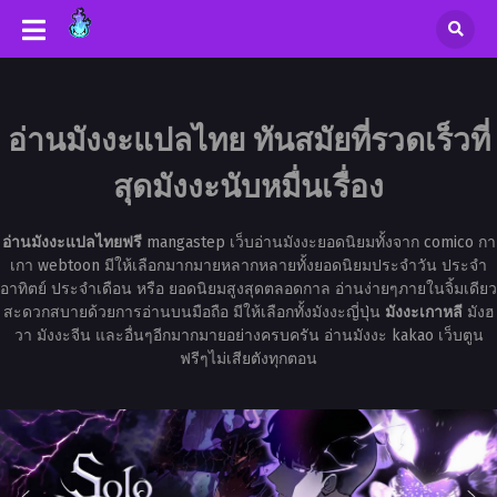
อ่านมังงะแปลไทย ทันสมัยที่รวดเร็วที่
สุดมังงะนับหมื่นเรื่อง
อ่านมังงะแปลไทยฟรี
mangastep เว็บอ่านมังงะยอดนิยมทั้งจาก comico กา
เกา webtoon มีให้เลือกมากมายหลากหลายทั้งยอดนิยมประจำวัน ประจำ
อาทิตย์ ประจำเดือน หรือ ยอดนิยมสูงสุดตลอดกาล อ่านง่ายๆภายในจิ้มเดียว
สะดวกสบายด้วยการอ่านบนมือถือ มีให้เลือกทั้งมังงะญี่ปุ่น
มังงะเกาหลี
มังฮ
วา มังงะจีน และอื่นๆอีกมากมายอย่างครบครัน อ่านมังงะ kakao เว็บตูน
ฟรีๆไม่เสียตังทุกตอน