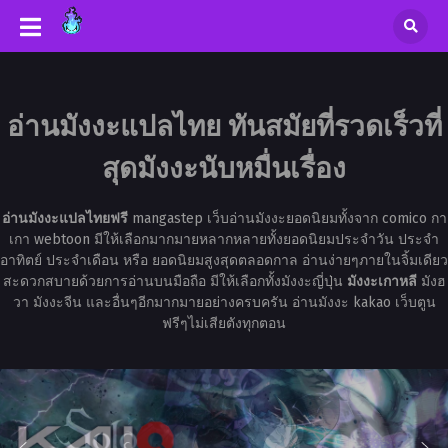
อ่านมังงะแปลไทย ทันสมัยที่รวดเร็วที่
สุดมังงะนับหมื่นเรื่อง
อ่านมังงะแปลไทยฟรี
mangastep เว็บอ่านมังงะยอดนิยมทั้งจาก comico กา
เกา webtoon มีให้เลือกมากมายหลากหลายทั้งยอดนิยมประจำวัน ประจำ
อาทิตย์ ประจำเดือน หรือ ยอดนิยมสูงสุดตลอดกาล อ่านง่ายๆภายในจิ้มเดียว
สะดวกสบายด้วยการอ่านบนมือถือ มีให้เลือกทั้งมังงะญี่ปุ่น
มังงะเกาหลี
มังฮ
วา มังงะจีน และอื่นๆอีกมากมายอย่างครบครัน อ่านมังงะ kakao เว็บตูน
ฟรีๆไม่เสียตังทุกตอน