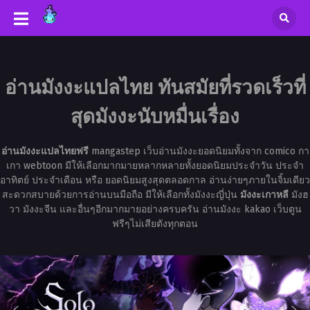
อ่านมังงะแปลไทย ทันสมัยที่รวดเร็วที่
สุดมังงะนับหมื่นเรื่อง
อ่านมังงะแปลไทยฟรี
mangastep เว็บอ่านมังงะยอดนิยมทั้งจาก comico กา
เกา webtoon มีให้เลือกมากมายหลากหลายทั้งยอดนิยมประจำวัน ประจำ
อาทิตย์ ประจำเดือน หรือ ยอดนิยมสูงสุดตลอดกาล อ่านง่ายๆภายในจิ้มเดียว
สะดวกสบายด้วยการอ่านบนมือถือ มีให้เลือกทั้งมังงะญี่ปุ่น
มังงะเกาหลี
มังฮ
วา มังงะจีน และอื่นๆอีกมากมายอย่างครบครัน อ่านมังงะ kakao เว็บตูน
ฟรีๆไม่เสียตังทุกตอน