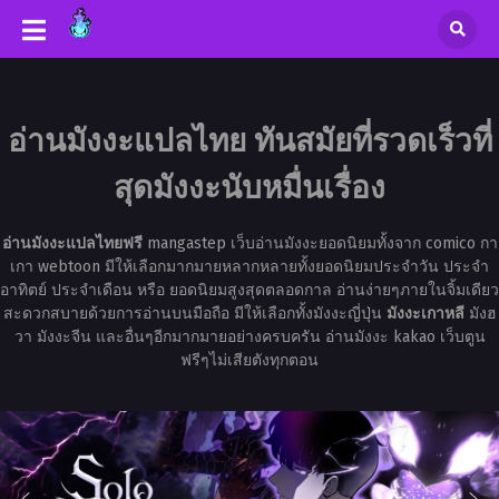
อ่านมังงะแปลไทย ทันสมัยที่รวดเร็วที่
สุดมังงะนับหมื่นเรื่อง
อ่านมังงะแปลไทยฟรี
mangastep เว็บอ่านมังงะยอดนิยมทั้งจาก comico กา
เกา webtoon มีให้เลือกมากมายหลากหลายทั้งยอดนิยมประจำวัน ประจำ
อาทิตย์ ประจำเดือน หรือ ยอดนิยมสูงสุดตลอดกาล อ่านง่ายๆภายในจิ้มเดียว
สะดวกสบายด้วยการอ่านบนมือถือ มีให้เลือกทั้งมังงะญี่ปุ่น
มังงะเกาหลี
มังฮ
วา มังงะจีน และอื่นๆอีกมากมายอย่างครบครัน อ่านมังงะ kakao เว็บตูน
ฟรีๆไม่เสียตังทุกตอน