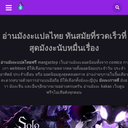
อ่านมังงะแปลไทย ทันสมัยที่รวดเร็วที่
สุดมังงะนับหมื่นเรื่อง
อ่านมังงะแปลไทยฟรี
mangastep เว็บอ่านมังงะยอดนิยมทั้งจาก comico กา
เกา webtoon มีให้เลือกมากมายหลากหลายทั้งยอดนิยมประจำวัน ประจำ
อาทิตย์ ประจำเดือน หรือ ยอดนิยมสูงสุดตลอดกาล อ่านง่ายๆภายในจิ้มเดียว
สะดวกสบายด้วยการอ่านบนมือถือ มีให้เลือกทั้งมังงะญี่ปุ่น
มังงะเกาหลี
มังฮ
วา มังงะจีน และอื่นๆอีกมากมายอย่างครบครัน อ่านมังงะ kakao เว็บตูน
ฟรีๆไม่เสียตังทุกตอน