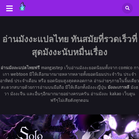
อ่านมังงะแปลไทย ทันสมัยที่รวดเร็วที่
สุดมังงะนับหมื่นเรื่อง
อ่านมังงะแปลไทยฟรี
mangastep เว็บอ่านมังงะยอดนิยมทั้งจาก comico กา
เกา webtoon มีให้เลือกมากมายหลากหลายทั้งยอดนิยมประจำวัน ประจำ
อาทิตย์ ประจำเดือน หรือ ยอดนิยมสูงสุดตลอดกาล อ่านง่ายๆภายในจิ้มเดียว
สะดวกสบายด้วยการอ่านบนมือถือ มีให้เลือกทั้งมังงะญี่ปุ่น
มังงะเกาหลี
มังฮ
วา มังงะจีน และอื่นๆอีกมากมายอย่างครบครัน อ่านมังงะ kakao เว็บตูน
ฟรีๆไม่เสียตังทุกตอน