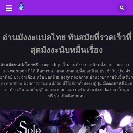
อ่านมังงะแปลไทย ทันสมัยที่รวดเร็วที่
สุดมังงะนับหมื่นเรื่อง
อ่านมังงะแปลไทยฟรี
mangastep เว็บอ่านมังงะยอดนิยมทั้งจาก comico กา
เกา webtoon มีให้เลือกมากมายหลากหลายทั้งยอดนิยมประจำวัน ประจำ
อาทิตย์ ประจำเดือน หรือ ยอดนิยมสูงสุดตลอดกาล อ่านง่ายๆภายในจิ้มเดียว
สะดวกสบายด้วยการอ่านบนมือถือ มีให้เลือกทั้งมังงะญี่ปุ่น
มังงะเกาหลี
มังฮ
วา มังงะจีน และอื่นๆอีกมากมายอย่างครบครัน อ่านมังงะ kakao เว็บตูน
ฟรีๆไม่เสียตังทุกตอน