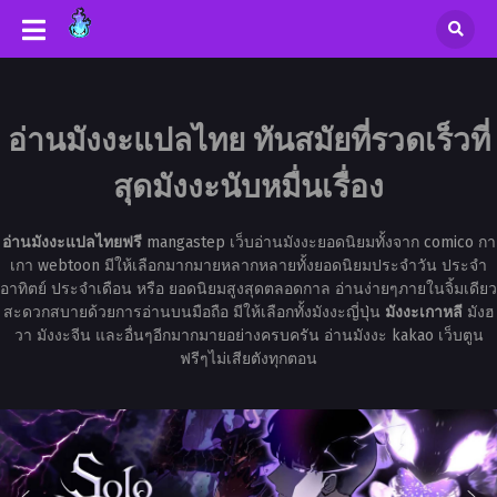
อ่านมังงะแปลไทย ทันสมัยที่รวดเร็วที่
สุดมังงะนับหมื่นเรื่อง
อ่านมังงะแปลไทยฟรี
mangastep เว็บอ่านมังงะยอดนิยมทั้งจาก comico กา
เกา webtoon มีให้เลือกมากมายหลากหลายทั้งยอดนิยมประจำวัน ประจำ
อาทิตย์ ประจำเดือน หรือ ยอดนิยมสูงสุดตลอดกาล อ่านง่ายๆภายในจิ้มเดียว
สะดวกสบายด้วยการอ่านบนมือถือ มีให้เลือกทั้งมังงะญี่ปุ่น
มังงะเกาหลี
มังฮ
วา มังงะจีน และอื่นๆอีกมากมายอย่างครบครัน อ่านมังงะ kakao เว็บตูน
ฟรีๆไม่เสียตังทุกตอน