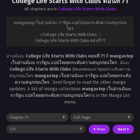
College Life Starts With Clubs ตอนที่ 71
All chapters are in
College Life Starts With Clubs
mangastep เว็บอ่านมังงะ การ์ตูน แปลไทยยกระดับความสนุกก่อน
ใคร
›
College Life Starts With Clubs
›
College Life Starts With Clubs ตอนที่ 71
อ่านมังงะ
College Life Starts With Clubs ตอนที่ 71
ที่
mangastep
เว็บอ่านมังงะ การ์ตูน แปลไทยยกระดับความสนุกก่อนใคร
. มังงะ
College Life Starts With Clubs
อัพเดทตอนล่าสุดยกระดับความ
สนุกก่อนใคร
mangastep เว็บอ่านมังงะ การ์ตูน แปลไทยยกระดับ
ความสนุกก่อนใคร
. Dont forget to read the other manga
updates. A list of manga collections
mangastep เว็บอ่านมังงะ
การ์ตูน แปลไทยยกระดับความสนุกก่อนใคร
is in the Manga List
menu.
Prev
Next