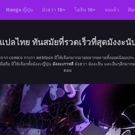
Manga ญี่ปุ่น
มังฮวา 18+
โดจิน 18+
จบแล้ว
ติด
แปลไทย ทันสมัยที่รวดเร็วที่สุดมังงะนับห
้งจาก comico กาเกา webtoon มีให้เลือกมากมายหลากหลายทั้งยอดนิยมประ
อ มีให้เลือกทั้งมังงะญี่ปุ่น
มังงะเกาหลี
มังฮวา มังงะจีน และอื่นๆอีกมากม
ตอน