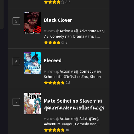
โรงเรียน
,
Shounen โชเน็น
,
Sports
8.5
กีฬา
Black Clover
5
หมวดหมู่
:
Action ต่อสู้
,
Adventure ผจญ
ภัย
,
Comedy ตลก
,
Drama ดราม่า
,
Fantasy แฟนตาซี
,
Manga ญี่ปุ่น
,
8
Shounen โชเน็น
,
Supernatural เหนือ
ธรรมชาติ
,
จบแล้ว
Eleceed
6
หมวดหมู่
:
Action ต่อสู้
,
Comedy ตลก
,
School Life ชีวิตในโรงเรียน
,
Shounen
โชเน็น
,
Supernatural เหนือธรรมชาติ
9.8
Mato Seihei no Slave ทาส
7
สุดแกร่งแห่งหน่วยป้องกันอสูร
หมวดหมู่
:
Action ต่อสู้
,
Adult ผู้ใหญ่
,
Adventure ผจญภัย
,
Comedy ตลก
,
Drama ดราม่า
,
Ecchi ทะลึ่ง
,
Fantasy
10