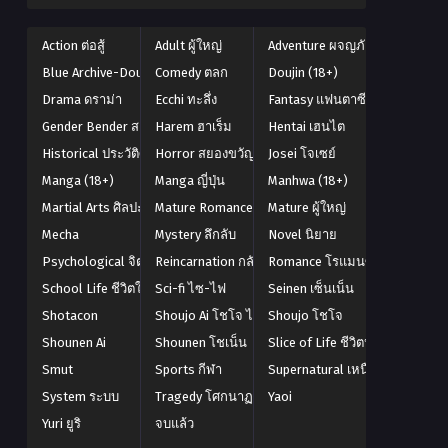
แล้ว
Action ต่อสู้
Adult ผู้ใหญ่
Adventure ผจญภัย
Blue Archive-Doujin (18+)
Comedy ตลก
Doujin (18+)
Drama ดราม่า
Ecchi ทะลึ่ง
Fantasy แฟนตาซี
Gender Bender สลับเพศ
Harem ฮาเร็ม
Hentai เฮนไต
Historical ประวัติศาสตร์
Horror สยองขวัญ
Josei โจเซย์
Manga (18+)
Manga ญี่ปุ่น
Manhwa (18+)
Martial Arts ศิลปะการต่อสู้
Mature Romance (โรแมนซ์ 18+)
Mature ผู้ใหญ่
Mecha
Mystery ลึกลับ
Novel นิยาย
Psychological จิตวิทยา
Reincarnation กลับชาติมาเกิด
Romance โรแมนซ์
School Life ชีวิตในโรงเรียน
Sci-fi ไซ-ไฟ
Seinen เซ็นเน็น
Shotacon
Shoujo Ai โชโจ ไอ
Shoujo โชโจ
Shounen Ai
Shounen โชเน็น
Slice of Life ชีวิตประจำวัน
Smut
Sports กีฬา
Supernatural เหนือธรรมชาติ
System ระบบ
Tragedy โศกนาฏกรรม
Yaoi
Yuri ยูริ
จบแล้ว