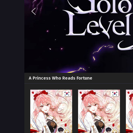
A Princess Who Reads Fortune
Manhwa
Manhwa