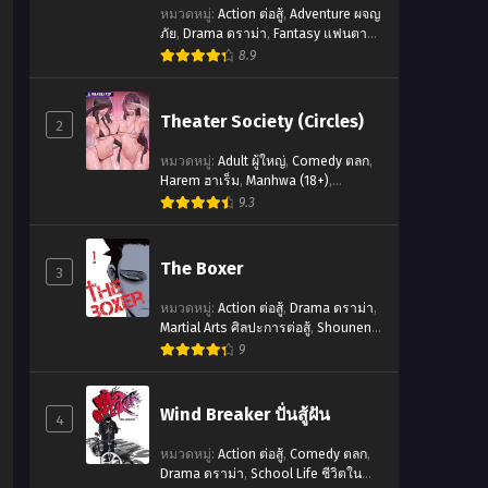
หมวดหมู่
:
Action ต่อสู้
,
Adventure ผจญ
ภัย
,
Drama ดราม่า
,
Fantasy แฟนตาซี
,
Historical ประวัติศาสตร์
,
Manga
8.9
ญี่ปุ่น
,
Shounen โชเน็น
,
Supernatural
เหนือธรรมชาติ
,
จบแล้ว
Theater Society (Circles)
2
หมวดหมู่
:
Adult ผู้ใหญ่
,
Comedy ตลก
,
Harem ฮาเร็ม
,
Manhwa (18+)
,
wa
Romance โรแมนซ์
,
School Life ชีวิต
9.3
ในโรงเรียน
,
Seinen เซ็นเน็น
,
จบแล้ว
The Boxer
3
หมวดหมู่
:
Action ต่อสู้
,
Drama ดราม่า
,
Martial Arts ศิลปะการต่อสู้
,
Shounen
โชเน็น
,
Sports กีฬา
,
จบแล้ว
9
Wind Breaker ปั่นสู้ฝัน
4
หมวดหมู่
:
Action ต่อสู้
,
Comedy ตลก
,
Drama ดราม่า
,
School Life ชีวิตใน