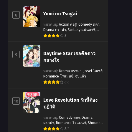
แฟนตาซี
,
Harem ฮาเร็ม
,
Manga ญี่ปุ่น
,
Romance โรแมนซ์
,
Shounen โชเน็น
Yomi no Tsugai
8
หมวดหมู่
:
Action ต่อสู้
,
Comedy ตลก
,
Drama ดราม่า
,
Fantasy แฟนตาซี
,
Manga ญี่ปุ่น
,
Mature ผู้ใหญ่
,
Shounen
8
โชเน็น
,
Supernatural เหนือธรรมชาติ
Daytime Star เธอคือดาว
9
กลางใจ
หมวดหมู่
:
Drama ดราม่า
,
Josei โจเซย์
,
Romance โรแมนซ์
,
จบแล้ว
8.6
Love Revolution รักนี้ต้อง
10
ปฏิวัติ
หมวดหมู่
:
Comedy ตลก
,
Drama
ดราม่า
,
Romance โรแมนซ์
,
Shounen
โชเน็น
,
Slice of Life ชีวิตประจำวัน
,
จบ
8.1