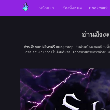
หน้าแรก
เรื่องทั้งหมด
Bookmark
อ่านมังงะ
อ่านมังงะแปลไทยฟรี
mangastep เว็บอ่านมังงะยอดนิยมทั
กาล อ่านง่ายๆภายในจิ้มเดียวสะดวกสบายด้วยการอ่านบนมือถื