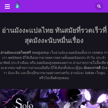
อ่านมังงะแปลไทย ทันสมัยที่รวดเร็วที่
สุดมังงะนับหมื่นเรื่อง
อ่านมังงะแปลไทยฟรี
mangastep เว็บอ่านมังงะยอดนิยมทั้งจาก comico กา
เกา webtoon มีให้เลือกมากมายหลากหลายทั้งยอดนิยมประจำวัน ประจำ
อาทิตย์ ประจำเดือน หรือ ยอดนิยมสูงสุดตลอดกาล อ่านง่ายๆภายในจิ้มเดียว
สะดวกสบายด้วยการอ่านบนมือถือ มีให้เลือกทั้งมังงะญี่ปุ่น
มังงะเกาหลี
มังฮ
วา มังงะจีน และอื่นๆอีกมากมายอย่างครบครัน อ่านมังงะ kakao เว็บตูน
ฟรีๆไม่เสียตังทุกตอน