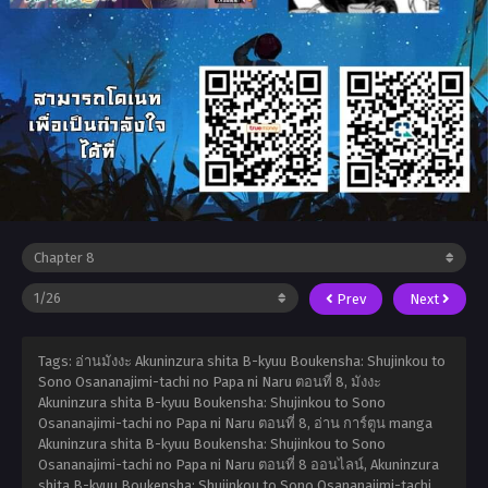
Prev
Next
Tags: อ่านมังงะ Akuninzura shita B-kyuu Boukensha: Shujinkou to
Sono Osananajimi-tachi no Papa ni Naru ตอนที่ 8, มังงะ
Akuninzura shita B-kyuu Boukensha: Shujinkou to Sono
Osananajimi-tachi no Papa ni Naru ตอนที่ 8, อ่าน การ์ตูน manga
Akuninzura shita B-kyuu Boukensha: Shujinkou to Sono
Osananajimi-tachi no Papa ni Naru ตอนที่ 8 ออนไลน์, Akuninzura
shita B-kyuu Boukensha: Shujinkou to Sono Osananajimi-tachi