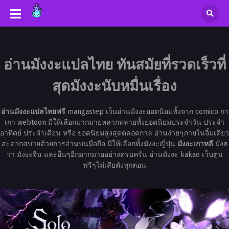
อ่านมังงะแปลไทย ทันสมัยที่รวดเร็วที่
สุดมังงะนับหมื่นเรื่อง
อ่านมังงะแปลไทยฟรี
mangastep เว็บอ่านมังงะยอดนิยมทั้งจาก comico กา
เกา webtoon มีให้เลือกมากมายหลากหลายทั้งยอดนิยมประจำวัน ประจำ
อาทิตย์ ประจำเดือน หรือ ยอดนิยมสูงสุดตลอดกาล อ่านง่ายๆภายในจิ้มเดียว
สะดวกสบายด้วยการอ่านบนมือถือ มีให้เลือกทั้งมังงะญี่ปุ่น
มังงะเกาหลี
มังฮ
วา มังงะจีน และอื่นๆอีกมากมายอย่างครบครัน อ่านมังงะ kakao เว็บตูน
ฟรีๆไม่เสียตังทุกตอน