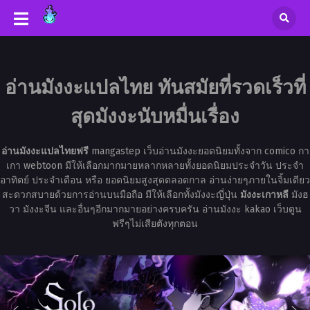
อ่านมังงะแปลไทย ทันสมัยที่รวดเร็วที่
สุดมังงะนับหมื่นเรื่อง
อ่านมังงะแปลไทยฟรี
mangastep เว็บอ่านมังงะยอดนิยมทั้งจาก comico กา
เกา webtoon มีให้เลือกมากมายหลากหลายทั้งยอดนิยมประจำวัน ประจำ
อาทิตย์ ประจำเดือน หรือ ยอดนิยมสูงสุดตลอดกาล อ่านง่ายๆภายในจิ้มเดียว
สะดวกสบายด้วยการอ่านบนมือถือ มีให้เลือกทั้งมังงะญี่ปุ่น
มังงะเกาหลี
มังฮ
วา มังงะจีน และอื่นๆอีกมากมายอย่างครบครัน อ่านมังงะ kakao เว็บตูน
ฟรีๆไม่เสียตังทุกตอน