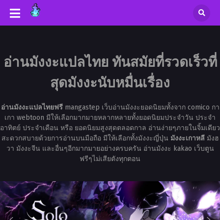
อ่านมังงะแปลไทย ทันสมัยที่รวดเร็วที่
สุดมังงะนับหมื่นเรื่อง
อ่านมังงะแปลไทยฟรี
mangastep เว็บอ่านมังงะยอดนิยมทั้งจาก comico กา
เกา webtoon มีให้เลือกมากมายหลากหลายทั้งยอดนิยมประจำวัน ประจำ
อาทิตย์ ประจำเดือน หรือ ยอดนิยมสูงสุดตลอดกาล อ่านง่ายๆภายในจิ้มเดียว
สะดวกสบายด้วยการอ่านบนมือถือ มีให้เลือกทั้งมังงะญี่ปุ่น
มังงะเกาหลี
มังฮ
วา มังงะจีน และอื่นๆอีกมากมายอย่างครบครัน อ่านมังงะ kakao เว็บตูน
ฟรีๆไม่เสียตังทุกตอน