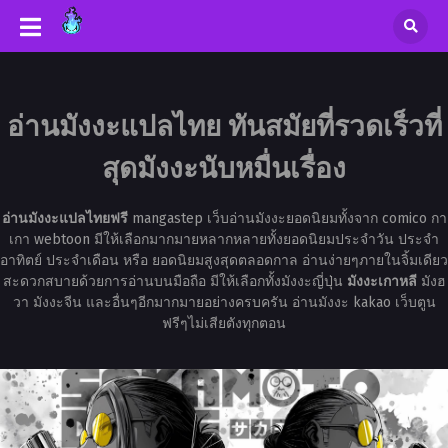
อ่านมังงะแปลไทย ทันสมัยที่รวดเร็วที่
สุดมังงะนับหมื่นเรื่อง
อ่านมังงะแปลไทยฟรี
mangastep เว็บอ่านมังงะยอดนิยมทั้งจาก comico กา
เกา webtoon มีให้เลือกมากมายหลากหลายทั้งยอดนิยมประจำวัน ประจำ
อาทิตย์ ประจำเดือน หรือ ยอดนิยมสูงสุดตลอดกาล อ่านง่ายๆภายในจิ้มเดียว
สะดวกสบายด้วยการอ่านบนมือถือ มีให้เลือกทั้งมังงะญี่ปุ่น
มังงะเกาหลี
มังฮ
วา มังงะจีน และอื่นๆอีกมากมายอย่างครบครัน อ่านมังงะ kakao เว็บตูน
ฟรีๆไม่เสียตังทุกตอน