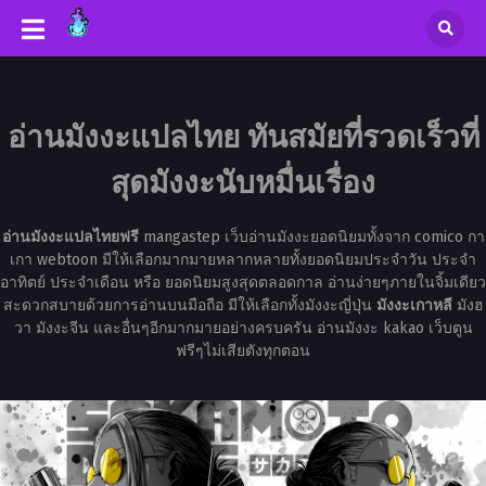
อ่านมังงะแปลไทย ทันสมัยที่รวดเร็วที่
สุดมังงะนับหมื่นเรื่อง
อ่านมังงะแปลไทยฟรี
mangastep เว็บอ่านมังงะยอดนิยมทั้งจาก comico กา
เกา webtoon มีให้เลือกมากมายหลากหลายทั้งยอดนิยมประจำวัน ประจำ
อาทิตย์ ประจำเดือน หรือ ยอดนิยมสูงสุดตลอดกาล อ่านง่ายๆภายในจิ้มเดียว
สะดวกสบายด้วยการอ่านบนมือถือ มีให้เลือกทั้งมังงะญี่ปุ่น
มังงะเกาหลี
มังฮ
วา มังงะจีน และอื่นๆอีกมากมายอย่างครบครัน อ่านมังงะ kakao เว็บตูน
ฟรีๆไม่เสียตังทุกตอน