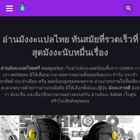
อ่านมังงะแปลไทย ทันสมัยที่รวดเร็วที่
สุดมังงะนับหมื่นเรื่อง
อ่านมังงะแปลไทยฟรี
mangastep เว็บอ่านมังงะยอดนิยมทั้งจาก comico กา
เกา webtoon มีให้เลือกมากมายหลากหลายทั้งยอดนิยมประจำวัน ประจำ
อาทิตย์ ประจำเดือน หรือ ยอดนิยมสูงสุดตลอดกาล อ่านง่ายๆภายในจิ้มเดียว
สะดวกสบายด้วยการอ่านบนมือถือ มีให้เลือกทั้งมังงะญี่ปุ่น
มังงะเกาหลี
มังฮ
วา มังงะจีน และอื่นๆอีกมากมายอย่างครบครัน อ่านมังงะ kakao เว็บตูน
ฟรีๆไม่เสียตังทุกตอน