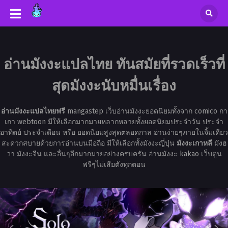
อ่านมังงะแปลไทย ทันสมัยที่รวดเร็วที่
สุดมังงะนับหมื่นเรื่อง
อ่านมังงะแปลไทยฟรี
mangastep เว็บอ่านมังงะยอดนิยมทั้งจาก comico กา
เกา webtoon มีให้เลือกมากมายหลากหลายทั้งยอดนิยมประจำวัน ประจำ
อาทิตย์ ประจำเดือน หรือ ยอดนิยมสูงสุดตลอดกาล อ่านง่ายๆภายในจิ้มเดียว
สะดวกสบายด้วยการอ่านบนมือถือ มีให้เลือกทั้งมังงะญี่ปุ่น
มังงะเกาหลี
มังฮ
วา มังงะจีน และอื่นๆอีกมากมายอย่างครบครัน อ่านมังงะ kakao เว็บตูน
ฟรีๆไม่เสียตังทุกตอน