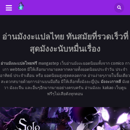
อ่านมังงะแปลไทย ทันสมัยที่รวดเร็วที่
สุดมังงะนับหมื่นเรื่อง
อ่านมังงะแปลไทยฟรี
mangastep เว็บอ่านมังงะยอดนิยมทั้งจาก comico กา
เกา webtoon มีให้เลือกมากมายหลากหลายทั้งยอดนิยมประจำวัน ประจำ
อาทิตย์ ประจำเดือน หรือ ยอดนิยมสูงสุดตลอดกาล อ่านง่ายๆภายในจิ้มเดียว
สะดวกสบายด้วยการอ่านบนมือถือ มีให้เลือกทั้งมังงะญี่ปุ่น
มังงะเกาหลี
มังฮ
วา มังงะจีน และอื่นๆอีกมากมายอย่างครบครัน อ่านมังงะ kakao เว็บตูน
ฟรีๆไม่เสียตังทุกตอน