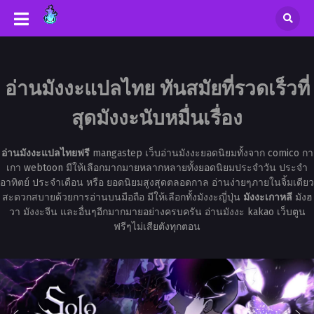
อ่านมังงะแปลไทย ทันสมัยที่รวดเร็วที่
สุดมังงะนับหมื่นเรื่อง
อ่านมังงะแปลไทยฟรี
mangastep เว็บอ่านมังงะยอดนิยมทั้งจาก comico กา
เกา webtoon มีให้เลือกมากมายหลากหลายทั้งยอดนิยมประจำวัน ประจำ
อาทิตย์ ประจำเดือน หรือ ยอดนิยมสูงสุดตลอดกาล อ่านง่ายๆภายในจิ้มเดียว
สะดวกสบายด้วยการอ่านบนมือถือ มีให้เลือกทั้งมังงะญี่ปุ่น
มังงะเกาหลี
มังฮ
วา มังงะจีน และอื่นๆอีกมากมายอย่างครบครัน อ่านมังงะ kakao เว็บตูน
ฟรีๆไม่เสียตังทุกตอน