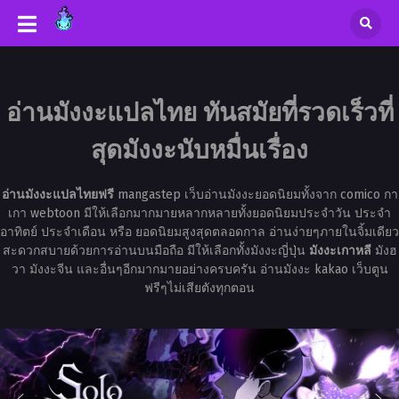
อ่านมังงะแปลไทย ทันสมัยที่รวดเร็วที่
สุดมังงะนับหมื่นเรื่อง
อ่านมังงะแปลไทยฟรี
mangastep เว็บอ่านมังงะยอดนิยมทั้งจาก comico กา
เกา webtoon มีให้เลือกมากมายหลากหลายทั้งยอดนิยมประจำวัน ประจำ
อาทิตย์ ประจำเดือน หรือ ยอดนิยมสูงสุดตลอดกาล อ่านง่ายๆภายในจิ้มเดียว
สะดวกสบายด้วยการอ่านบนมือถือ มีให้เลือกทั้งมังงะญี่ปุ่น
มังงะเกาหลี
มังฮ
วา มังงะจีน และอื่นๆอีกมากมายอย่างครบครัน อ่านมังงะ kakao เว็บตูน
ฟรีๆไม่เสียตังทุกตอน