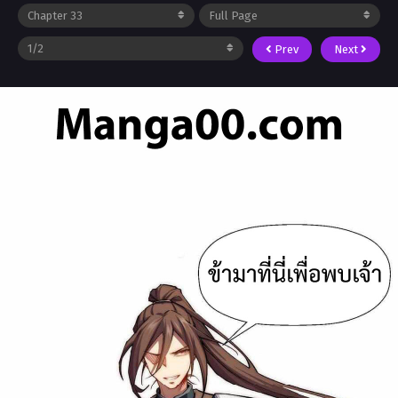
Prev
Next