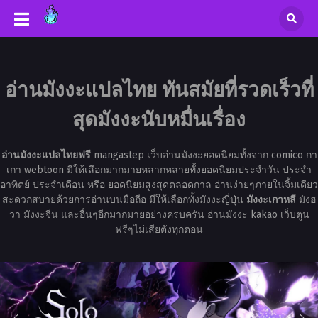
อ่านมังงะแปลไทย ทันสมัยที่รวดเร็วที่
สุดมังงะนับหมื่นเรื่อง
อ่านมังงะแปลไทยฟรี
mangastep เว็บอ่านมังงะยอดนิยมทั้งจาก comico กา
เกา webtoon มีให้เลือกมากมายหลากหลายทั้งยอดนิยมประจำวัน ประจำ
อาทิตย์ ประจำเดือน หรือ ยอดนิยมสูงสุดตลอดกาล อ่านง่ายๆภายในจิ้มเดียว
สะดวกสบายด้วยการอ่านบนมือถือ มีให้เลือกทั้งมังงะญี่ปุ่น
มังงะเกาหลี
มังฮ
วา มังงะจีน และอื่นๆอีกมากมายอย่างครบครัน อ่านมังงะ kakao เว็บตูน
ฟรีๆไม่เสียตังทุกตอน