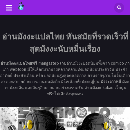
อ่านมังงะแปลไทย ทันสมัยที่รวดเร็วที่
สุดมังงะนับหมื่นเรื่อง
อ่านมังงะแปลไทยฟรี
mangastep เว็บอ่านมังงะยอดนิยมทั้งจาก comico กา
เกา webtoon มีให้เลือกมากมายหลากหลายทั้งยอดนิยมประจำวัน ประจำ
อาทิตย์ ประจำเดือน หรือ ยอดนิยมสูงสุดตลอดกาล อ่านง่ายๆภายในจิ้มเดียว
สะดวกสบายด้วยการอ่านบนมือถือ มีให้เลือกทั้งมังงะญี่ปุ่น
มังงะเกาหลี
มังฮ
วา มังงะจีน และอื่นๆอีกมากมายอย่างครบครัน อ่านมังงะ kakao เว็บตูน
ฟรีๆไม่เสียตังทุกตอน