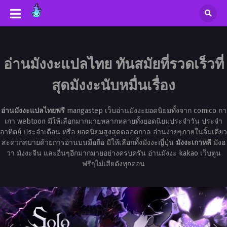
อ่านมังงะแปลไทย ทันสมัยที่รวดเร็วที่
สุดมังงะนับหมื่นเรื่อง
อ่านมังงะแปลไทยฟรี
mangastep เว็บอ่านมังงะยอดนิยมทั้งจาก comico กา
เกา webtoon มีให้เลือกมากมายหลากหลายทั้งยอดนิยมประจำวัน ประจำ
อาทิตย์ ประจำเดือน หรือ ยอดนิยมสูงสุดตลอดกาล อ่านง่ายๆภายในจิ้มเดียว
สะดวกสบายด้วยการอ่านบนมือถือ มีให้เลือกทั้งมังงะญี่ปุ่น
มังงะเกาหลี
มังฮ
วา มังงะจีน และอื่นๆอีกมากมายอย่างครบครัน อ่านมังงะ kakao เว็บตูน
ฟรีๆไม่เสียตังทุกตอน