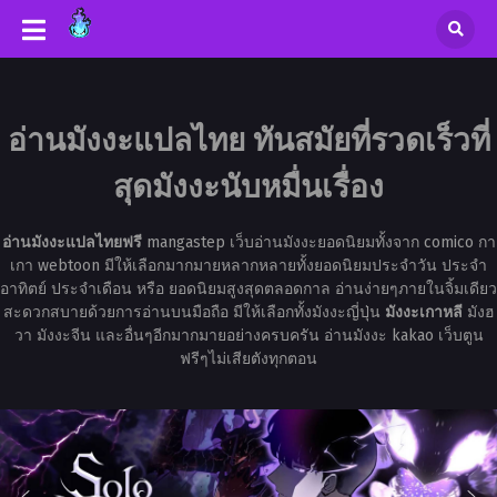
อ่านมังงะแปลไทย ทันสมัยที่รวดเร็วที่
สุดมังงะนับหมื่นเรื่อง
อ่านมังงะแปลไทยฟรี
mangastep เว็บอ่านมังงะยอดนิยมทั้งจาก comico กา
เกา webtoon มีให้เลือกมากมายหลากหลายทั้งยอดนิยมประจำวัน ประจำ
อาทิตย์ ประจำเดือน หรือ ยอดนิยมสูงสุดตลอดกาล อ่านง่ายๆภายในจิ้มเดียว
สะดวกสบายด้วยการอ่านบนมือถือ มีให้เลือกทั้งมังงะญี่ปุ่น
มังงะเกาหลี
มังฮ
วา มังงะจีน และอื่นๆอีกมากมายอย่างครบครัน อ่านมังงะ kakao เว็บตูน
ฟรีๆไม่เสียตังทุกตอน