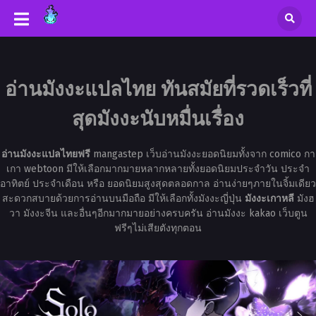
อ่านมังงะแปลไทย ทันสมัยที่รวดเร็วที่
สุดมังงะนับหมื่นเรื่อง
อ่านมังงะแปลไทยฟรี
mangastep เว็บอ่านมังงะยอดนิยมทั้งจาก comico กา
เกา webtoon มีให้เลือกมากมายหลากหลายทั้งยอดนิยมประจำวัน ประจำ
อาทิตย์ ประจำเดือน หรือ ยอดนิยมสูงสุดตลอดกาล อ่านง่ายๆภายในจิ้มเดียว
สะดวกสบายด้วยการอ่านบนมือถือ มีให้เลือกทั้งมังงะญี่ปุ่น
มังงะเกาหลี
มังฮ
วา มังงะจีน และอื่นๆอีกมากมายอย่างครบครัน อ่านมังงะ kakao เว็บตูน
ฟรีๆไม่เสียตังทุกตอน