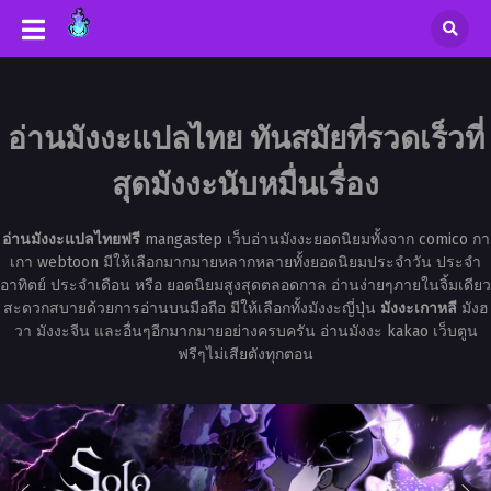
อ่านมังงะแปลไทย ทันสมัยที่รวดเร็วที่
สุดมังงะนับหมื่นเรื่อง
อ่านมังงะแปลไทยฟรี
mangastep เว็บอ่านมังงะยอดนิยมทั้งจาก comico กา
เกา webtoon มีให้เลือกมากมายหลากหลายทั้งยอดนิยมประจำวัน ประจำ
อาทิตย์ ประจำเดือน หรือ ยอดนิยมสูงสุดตลอดกาล อ่านง่ายๆภายในจิ้มเดียว
สะดวกสบายด้วยการอ่านบนมือถือ มีให้เลือกทั้งมังงะญี่ปุ่น
มังงะเกาหลี
มังฮ
วา มังงะจีน และอื่นๆอีกมากมายอย่างครบครัน อ่านมังงะ kakao เว็บตูน
ฟรีๆไม่เสียตังทุกตอน