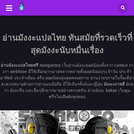
อ่านมังงะแปลไทย ทันสมัยที่รวดเร็วที่
สุดมังงะนับหมื่นเรื่อง
อ่านมังงะแปลไทยฟรี
mangastep เว็บอ่านมังงะยอดนิยมทั้งจาก comico กา
เกา webtoon มีให้เลือกมากมายหลากหลายทั้งยอดนิยมประจำวัน ประจำ
อาทิตย์ ประจำเดือน หรือ ยอดนิยมสูงสุดตลอดกาล อ่านง่ายๆภายในจิ้มเดียว
สะดวกสบายด้วยการอ่านบนมือถือ มีให้เลือกทั้งมังงะญี่ปุ่น
มังงะเกาหลี
มังฮ
วา มังงะจีน และอื่นๆอีกมากมายอย่างครบครัน อ่านมังงะ kakao เว็บตูน
ฟรีๆไม่เสียตังทุกตอน