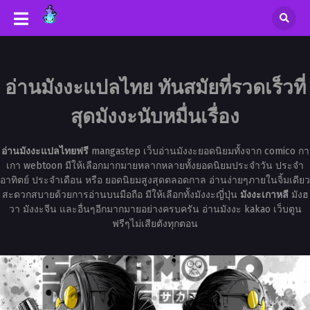
อ่านมังงะแปลไทย ทันสมัยที่รวดเร็วที่
สุดมังงะนับหมื่นเรื่อง
อ่านมังงะแปลไทยฟรี
mangastep เว็บอ่านมังงะยอดนิยมทั้งจาก comico กา
เกา webtoon มีให้เลือกมากมายหลากหลายทั้งยอดนิยมประจำวัน ประจำ
อาทิตย์ ประจำเดือน หรือ ยอดนิยมสูงสุดตลอดกาล อ่านง่ายๆภายในจิ้มเดียว
สะดวกสบายด้วยการอ่านบนมือถือ มีให้เลือกทั้งมังงะญี่ปุ่น
มังงะเกาหลี
มังฮ
วา มังงะจีน และอื่นๆอีกมากมายอย่างครบครัน อ่านมังงะ kakao เว็บตูน
ฟรีๆไม่เสียตังทุกตอน