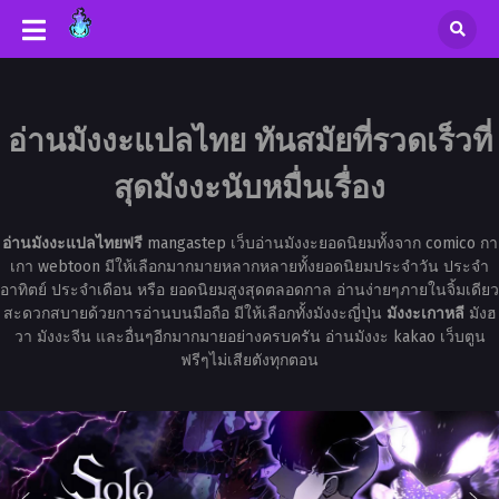
อ่านมังงะแปลไทย ทันสมัยที่รวดเร็วที่
สุดมังงะนับหมื่นเรื่อง
อ่านมังงะแปลไทยฟรี
mangastep เว็บอ่านมังงะยอดนิยมทั้งจาก comico กา
เกา webtoon มีให้เลือกมากมายหลากหลายทั้งยอดนิยมประจำวัน ประจำ
อาทิตย์ ประจำเดือน หรือ ยอดนิยมสูงสุดตลอดกาล อ่านง่ายๆภายในจิ้มเดียว
สะดวกสบายด้วยการอ่านบนมือถือ มีให้เลือกทั้งมังงะญี่ปุ่น
มังงะเกาหลี
มังฮ
วา มังงะจีน และอื่นๆอีกมากมายอย่างครบครัน อ่านมังงะ kakao เว็บตูน
ฟรีๆไม่เสียตังทุกตอน