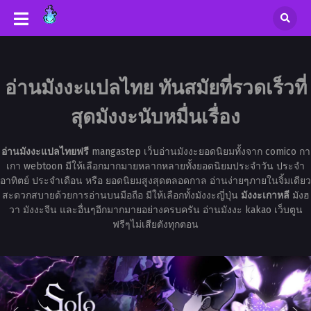
อ่านมังงะแปลไทย ทันสมัยที่รวดเร็วที่
สุดมังงะนับหมื่นเรื่อง
อ่านมังงะแปลไทยฟรี
mangastep เว็บอ่านมังงะยอดนิยมทั้งจาก comico กา
เกา webtoon มีให้เลือกมากมายหลากหลายทั้งยอดนิยมประจำวัน ประจำ
อาทิตย์ ประจำเดือน หรือ ยอดนิยมสูงสุดตลอดกาล อ่านง่ายๆภายในจิ้มเดียว
สะดวกสบายด้วยการอ่านบนมือถือ มีให้เลือกทั้งมังงะญี่ปุ่น
มังงะเกาหลี
มังฮ
วา มังงะจีน และอื่นๆอีกมากมายอย่างครบครัน อ่านมังงะ kakao เว็บตูน
ฟรีๆไม่เสียตังทุกตอน