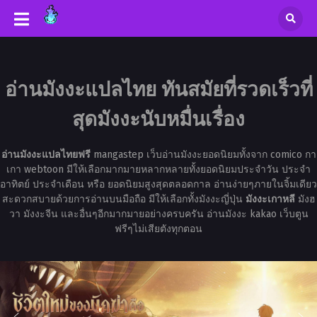
อ่านมังงะแปลไทย ทันสมัยที่รวดเร็วที่
สุดมังงะนับหมื่นเรื่อง
อ่านมังงะแปลไทยฟรี
mangastep เว็บอ่านมังงะยอดนิยมทั้งจาก comico กา
เกา webtoon มีให้เลือกมากมายหลากหลายทั้งยอดนิยมประจำวัน ประจำ
อาทิตย์ ประจำเดือน หรือ ยอดนิยมสูงสุดตลอดกาล อ่านง่ายๆภายในจิ้มเดียว
สะดวกสบายด้วยการอ่านบนมือถือ มีให้เลือกทั้งมังงะญี่ปุ่น
มังงะเกาหลี
มังฮ
วา มังงะจีน และอื่นๆอีกมากมายอย่างครบครัน อ่านมังงะ kakao เว็บตูน
ฟรีๆไม่เสียตังทุกตอน