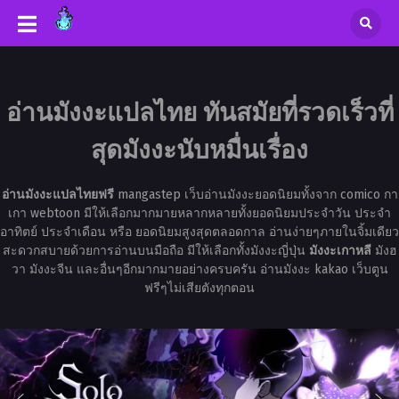
อ่านมังงะแปลไทย ทันสมัยที่รวดเร็วที่
สุดมังงะนับหมื่นเรื่อง
อ่านมังงะแปลไทยฟรี
mangastep เว็บอ่านมังงะยอดนิยมทั้งจาก comico กา
เกา webtoon มีให้เลือกมากมายหลากหลายทั้งยอดนิยมประจำวัน ประจำ
อาทิตย์ ประจำเดือน หรือ ยอดนิยมสูงสุดตลอดกาล อ่านง่ายๆภายในจิ้มเดียว
สะดวกสบายด้วยการอ่านบนมือถือ มีให้เลือกทั้งมังงะญี่ปุ่น
มังงะเกาหลี
มังฮ
วา มังงะจีน และอื่นๆอีกมากมายอย่างครบครัน อ่านมังงะ kakao เว็บตูน
ฟรีๆไม่เสียตังทุกตอน