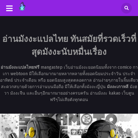
อ่านมังงะแปลไทย ทันสมัยที่รวดเร็วที่
สุดมังงะนับหมื่นเรื่อง
อ่านมังงะแปลไทยฟรี
mangastep เว็บอ่านมังงะยอดนิยมทั้งจาก comico กา
เกา webtoon มีให้เลือกมากมายหลากหลายทั้งยอดนิยมประจำวัน ประจำ
อาทิตย์ ประจำเดือน หรือ ยอดนิยมสูงสุดตลอดกาล อ่านง่ายๆภายในจิ้มเดียว
สะดวกสบายด้วยการอ่านบนมือถือ มีให้เลือกทั้งมังงะญี่ปุ่น
มังงะเกาหลี
มังฮ
วา มังงะจีน และอื่นๆอีกมากมายอย่างครบครัน อ่านมังงะ kakao เว็บตูน
ฟรีๆไม่เสียตังทุกตอน