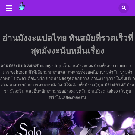
อ่านมังงะแปลไทย ทันสมัยที่รวดเร็วที่
สุดมังงะนับหมื่นเรื่อง
อ่านมังงะแปลไทยฟรี
mangastep เว็บอ่านมังงะยอดนิยมทั้งจาก comico กา
เกา webtoon มีให้เลือกมากมายหลากหลายทั้งยอดนิยมประจำวัน ประจำ
อาทิตย์ ประจำเดือน หรือ ยอดนิยมสูงสุดตลอดกาล อ่านง่ายๆภายในจิ้มเดียว
สะดวกสบายด้วยการอ่านบนมือถือ มีให้เลือกทั้งมังงะญี่ปุ่น
มังงะเกาหลี
มังฮ
วา มังงะจีน และอื่นๆอีกมากมายอย่างครบครัน อ่านมังงะ kakao เว็บตูน
ฟรีๆไม่เสียตังทุกตอน