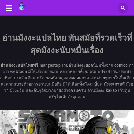
อ่านมังงะแปลไทย ทันสมัยที่รวดเร็วที่
สุดมังงะนับหมื่นเรื่อง
อ่านมังงะแปลไทยฟรี
mangastep เว็บอ่านมังงะยอดนิยมทั้งจาก comico กา
เกา webtoon มีให้เลือกมากมายหลากหลายทั้งยอดนิยมประจำวัน ประจำ
อาทิตย์ ประจำเดือน หรือ ยอดนิยมสูงสุดตลอดกาล อ่านง่ายๆภายในจิ้มเดียว
สะดวกสบายด้วยการอ่านบนมือถือ มีให้เลือกทั้งมังงะญี่ปุ่น
มังงะเกาหลี
มังฮ
วา มังงะจีน และอื่นๆอีกมากมายอย่างครบครัน อ่านมังงะ kakao เว็บตูน
ฟรีๆไม่เสียตังทุกตอน