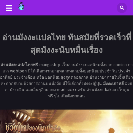
อ่านมังงะแปลไทย ทันสมัยที่รวดเร็วที่
สุดมังงะนับหมื่นเรื่อง
อ่านมังงะแปลไทยฟรี
mangastep เว็บอ่านมังงะยอดนิยมทั้งจาก comico กา
เกา webtoon มีให้เลือกมากมายหลากหลายทั้งยอดนิยมประจำวัน ประจำ
อาทิตย์ ประจำเดือน หรือ ยอดนิยมสูงสุดตลอดกาล อ่านง่ายๆภายในจิ้มเดียว
สะดวกสบายด้วยการอ่านบนมือถือ มีให้เลือกทั้งมังงะญี่ปุ่น
มังงะเกาหลี
มังฮ
วา มังงะจีน และอื่นๆอีกมากมายอย่างครบครัน อ่านมังงะ kakao เว็บตูน
ฟรีๆไม่เสียตังทุกตอน