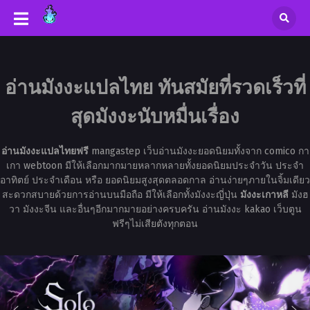
อ่านมังงะแปลไทย ทันสมัยที่รวดเร็วที่
สุดมังงะนับหมื่นเรื่อง
อ่านมังงะแปลไทยฟรี
mangastep เว็บอ่านมังงะยอดนิยมทั้งจาก comico กา
เกา webtoon มีให้เลือกมากมายหลากหลายทั้งยอดนิยมประจำวัน ประจำ
อาทิตย์ ประจำเดือน หรือ ยอดนิยมสูงสุดตลอดกาล อ่านง่ายๆภายในจิ้มเดียว
สะดวกสบายด้วยการอ่านบนมือถือ มีให้เลือกทั้งมังงะญี่ปุ่น
มังงะเกาหลี
มังฮ
วา มังงะจีน และอื่นๆอีกมากมายอย่างครบครัน อ่านมังงะ kakao เว็บตูน
ฟรีๆไม่เสียตังทุกตอน