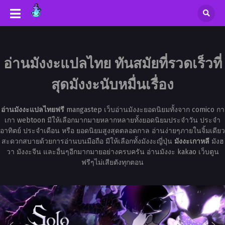
อ่านมังงะแปลไทย ทันสมัยที่รวดเร็วที่
สุดมังงะนับหมื่นเรื่อง
อ่านมังงะแปลไทยฟรี
mangastep เว็บอ่านมังงะยอดนิยมทั้งจาก comico กา
เกา webtoon มีให้เลือกมากมายหลากหลายทั้งยอดนิยมประจำวัน ประจำ
อาทิตย์ ประจำเดือน หรือ ยอดนิยมสูงสุดตลอดกาล อ่านง่ายๆภายในจิ้มเดียว
สะดวกสบายด้วยการอ่านบนมือถือ มีให้เลือกทั้งมังงะญี่ปุ่น
มังงะเกาหลี
มังฮ
วา มังงะจีน และอื่นๆอีกมากมายอย่างครบครัน อ่านมังงะ kakao เว็บตูน
ฟรีๆไม่เสียตังทุกตอน