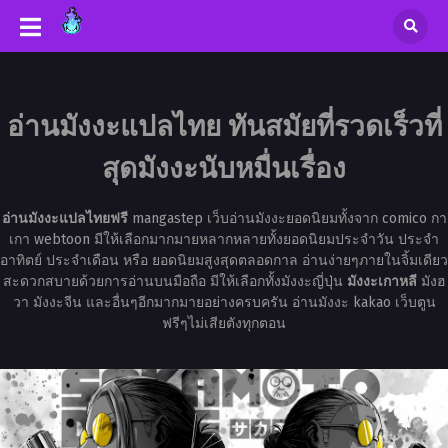
อ่านมังงะแปลไทย ทันสมัยที่รวดเร็วที่
สุดมังงะนับหมื่นเรื่อง
อ่านมังงะแปลไทยฟรี
mangastep เว็บอ่านมังงะยอดนิยมทั้งจาก comico กา
เกา webtoon มีให้เลือกมากมายหลากหลายทั้งยอดนิยมประจำวัน ประจำ
อาทิตย์ ประจำเดือน หรือ ยอดนิยมสูงสุดตลอดกาล อ่านง่ายๆภายในจิ้มเดียว
สะดวกสบายด้วยการอ่านบนมือถือ มีให้เลือกทั้งมังงะญี่ปุ่น
มังงะเกาหลี
มังฮ
วา มังงะจีน และอื่นๆอีกมากมายอย่างครบครัน อ่านมังงะ kakao เว็บตูน
ฟรีๆไม่เสียตังทุกตอน