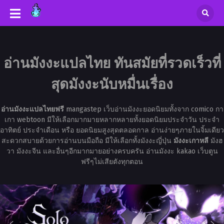
อ่านมังงะแปลไทย ทันสมัยที่รวดเร็วที่
สุดมังงะนับหมื่นเรื่อง
อ่านมังงะแปลไทยฟรี
mangastep เว็บอ่านมังงะยอดนิยมทั้งจาก comico กา
เกา webtoon มีให้เลือกมากมายหลากหลายทั้งยอดนิยมประจำวัน ประจำ
อาทิตย์ ประจำเดือน หรือ ยอดนิยมสูงสุดตลอดกาล อ่านง่ายๆภายในจิ้มเดียว
สะดวกสบายด้วยการอ่านบนมือถือ มีให้เลือกทั้งมังงะญี่ปุ่น
มังงะเกาหลี
มังฮ
วา มังงะจีน และอื่นๆอีกมากมายอย่างครบครัน อ่านมังงะ kakao เว็บตูน
ฟรีๆไม่เสียตังทุกตอน