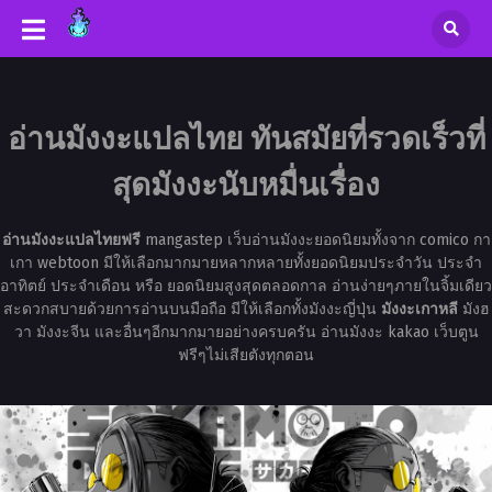
อ่านมังงะแปลไทย ทันสมัยที่รวดเร็วที่
สุดมังงะนับหมื่นเรื่อง
อ่านมังงะแปลไทยฟรี
mangastep เว็บอ่านมังงะยอดนิยมทั้งจาก comico กา
เกา webtoon มีให้เลือกมากมายหลากหลายทั้งยอดนิยมประจำวัน ประจำ
อาทิตย์ ประจำเดือน หรือ ยอดนิยมสูงสุดตลอดกาล อ่านง่ายๆภายในจิ้มเดียว
สะดวกสบายด้วยการอ่านบนมือถือ มีให้เลือกทั้งมังงะญี่ปุ่น
มังงะเกาหลี
มังฮ
วา มังงะจีน และอื่นๆอีกมากมายอย่างครบครัน อ่านมังงะ kakao เว็บตูน
ฟรีๆไม่เสียตังทุกตอน