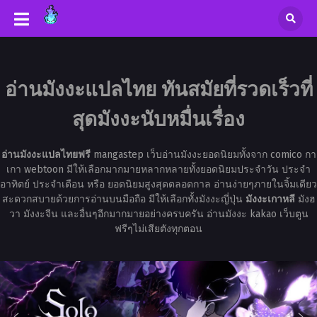
อ่านมังงะแปลไทย ทันสมัยที่รวดเร็วที่
สุดมังงะนับหมื่นเรื่อง
อ่านมังงะแปลไทยฟรี
mangastep เว็บอ่านมังงะยอดนิยมทั้งจาก comico กา
เกา webtoon มีให้เลือกมากมายหลากหลายทั้งยอดนิยมประจำวัน ประจำ
อาทิตย์ ประจำเดือน หรือ ยอดนิยมสูงสุดตลอดกาล อ่านง่ายๆภายในจิ้มเดียว
สะดวกสบายด้วยการอ่านบนมือถือ มีให้เลือกทั้งมังงะญี่ปุ่น
มังงะเกาหลี
มังฮ
วา มังงะจีน และอื่นๆอีกมากมายอย่างครบครัน อ่านมังงะ kakao เว็บตูน
ฟรีๆไม่เสียตังทุกตอน