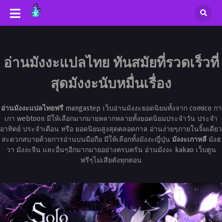
อ่านมังงะแปลไทย ทันสมัยที่รวดเร็วที่
สุดมังงะนับหมื่นเรื่อง
อ่านมังงะแปลไทยฟรี
mangastep เว็บอ่านมังงะยอดนิยมทั้งจาก comico กา
เกา webtoon มีให้เลือกมากมายหลากหลายทั้งยอดนิยมประจำวัน ประจำ
อาทิตย์ ประจำเดือน หรือ ยอดนิยมสูงสุดตลอดกาล อ่านง่ายๆภายในจิ้มเดียว
สะดวกสบายด้วยการอ่านบนมือถือ มีให้เลือกทั้งมังงะญี่ปุ่น
มังงะเกาหลี
มังฮ
วา มังงะจีน และอื่นๆอีกมากมายอย่างครบครัน อ่านมังงะ kakao เว็บตูน
ฟรีๆไม่เสียตังทุกตอน