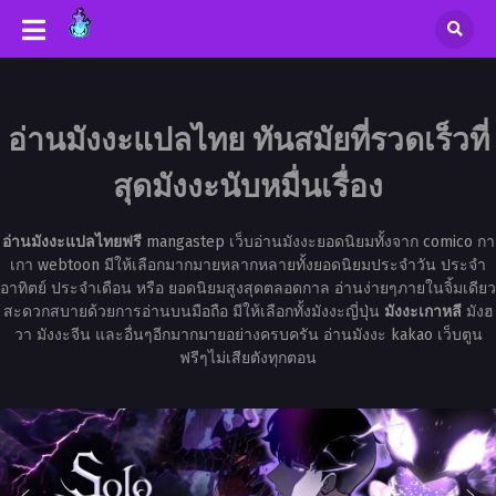
อ่านมังงะแปลไทย ทันสมัยที่รวดเร็วที่
สุดมังงะนับหมื่นเรื่อง
อ่านมังงะแปลไทยฟรี
mangastep เว็บอ่านมังงะยอดนิยมทั้งจาก comico กา
เกา webtoon มีให้เลือกมากมายหลากหลายทั้งยอดนิยมประจำวัน ประจำ
อาทิตย์ ประจำเดือน หรือ ยอดนิยมสูงสุดตลอดกาล อ่านง่ายๆภายในจิ้มเดียว
สะดวกสบายด้วยการอ่านบนมือถือ มีให้เลือกทั้งมังงะญี่ปุ่น
มังงะเกาหลี
มังฮ
วา มังงะจีน และอื่นๆอีกมากมายอย่างครบครัน อ่านมังงะ kakao เว็บตูน
ฟรีๆไม่เสียตังทุกตอน